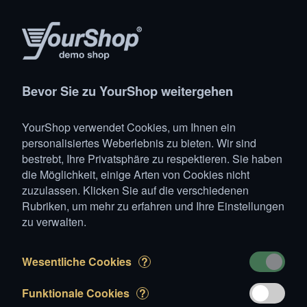
Produkte
Konto
Suche
Warenkorb
Settings
Bevor Sie zu YourShop weitergehen
YourShop
>
Blumen
YourShop verwendet Cookies, um Ihnen ein
Blumen
personalisiertes Weberlebnis zu bieten. Wir sind
bestrebt, Ihre Privatsphäre zu respektieren. Sie haben
die Möglichkeit, einige Arten von Cookies nicht
zuzulassen. Klicken Sie auf die verschiedenen
Rubriken, um mehr zu erfahren und Ihre Einstellungen
zu verwalten.
Anastasia
Beijing
Wesentliche Cookies
?
CHF 37.00
CHF 24.00
Funktionale Cookies
?
Zufügen
Stock leer