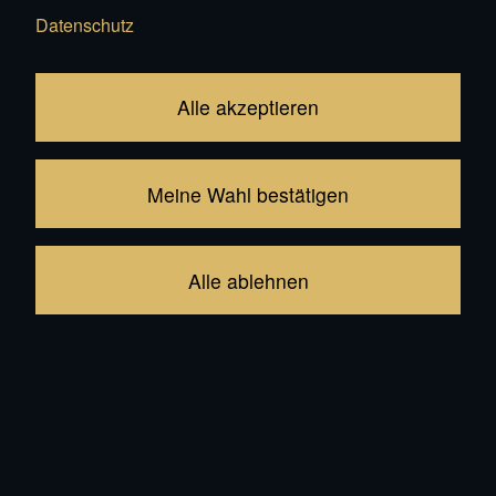
Datenschutz
Alle akzeptieren
Meine Wahl bestätigen
Blauer Enzian
Blaues
Stiefmütterchen
CHF 55.00
CHF 14.00
Alle ablehnen
Zufügen
Zufügen