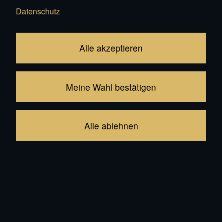
Datenschutz
Orange Star
Royal Moon
CHF 20'000.00
CHF 20'000.00
Alle akzeptieren
Zufügen
Zufügen
Meine Wahl bestätigen
Alle ablehnen
Sweet Home
CHF 20'000.00
Zufügen