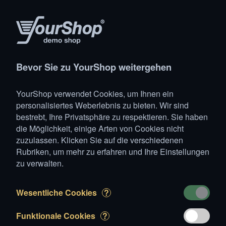
Produkte
Konto
Suche
Warenkorb
Settings
Bevor Sie zu YourShop weitergehen
YourShop
>
Mondparzellen
YourShop verwendet Cookies, um Ihnen ein
Mondparzellen
personalisiertes Weberlebnis zu bieten. Wir sind
bestrebt, Ihre Privatsphäre zu respektieren. Sie haben
Nichts ist ruhiger als eine Parzelle auf dem Mond. Keine
die Möglichkeit, einige Arten von Cookies nicht
unangenehmen Nachbarn, viel Sonne und absolute
zuzulassen. Klicken Sie auf die verschiedenen
Ruhe.
Rubriken, um mehr zu erfahren und Ihre Einstellungen
zu verwalten.
Wesentliche Cookies
?
Funktionale Cookies
?