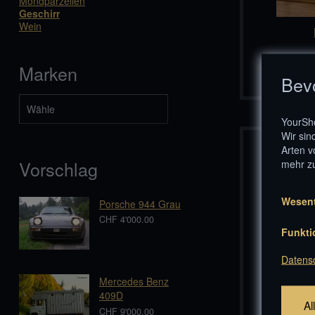
Mondparzellen
Geschirr
Wein
Marken
I
Bev
YourSho
Wir sin
Arten v
Vorschlag
mehr zu
Wesent
Porsche 944 Grau
CHF 4'000.00
Funkti
Datens
Mercedes Benz
409D
I
Al
CHF 9'000.00