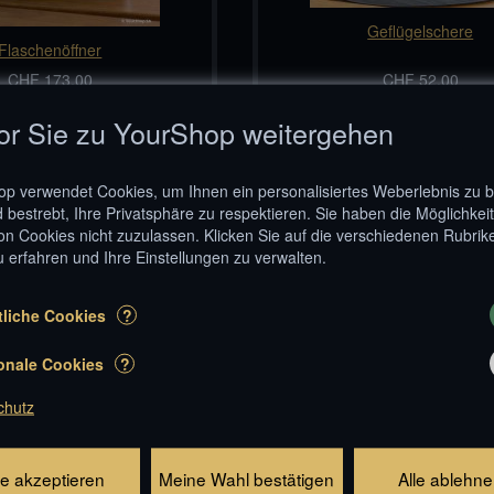
Geflügelschere
Flaschenöffner
CHF 173.00
CHF 52.00
n den Warenkorb
In den Warenkorb
or Sie zu YourShop weitergehen
p verwendet Cookies, um Ihnen ein personalisiertes Weberlebnis zu b
d bestrebt, Ihre Privatsphäre zu respektieren. Sie haben die Möglichkeit
on Cookies nicht zuzulassen. Klicken Sie auf die verschiedenen Rubrik
 erfahren und Ihre Einstellungen zu verwalten.
liche Cookies
?
Pfannenwender
onale Cookies
?
chutz
Krug halb/halb
CHF 95.00
CHF 19.00
n den Warenkorb
In den Warenkorb
le akzeptieren
Meine Wahl bestätigen
Alle ablehn